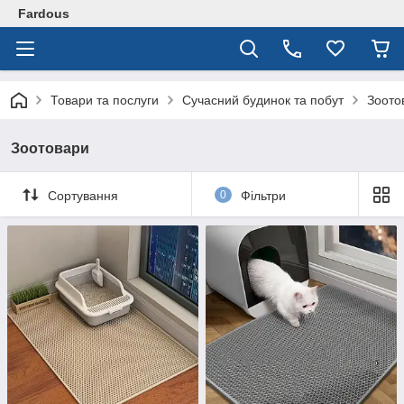
Fardous
Товари та послуги
Сучасний будинок та побут
Зоото
Зоотовари
Сортування
0
Фільтри