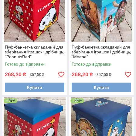
Пуф-банкетка складаний для
Пуф-банкетка складаний для
зберігання іграшок і дрібниць,
зберігання іграшок і дрібниць,
"PeanutsRed"
"Moana"
Готово до відправки
Готово до відправки
268,20
268,20
₴
₴
357,50 ₴
357,50 ₴
Купити
Купити
–25%
–25%