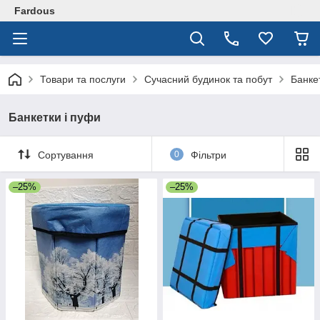
Fardous
Товари та послуги
Сучасний будинок та побут
Банке
Банкетки і пуфи
Сортування
0
Фільтри
–25%
–25%