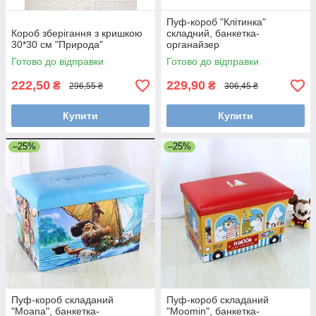
Пуф-короб "Клітинка"
Короб зберігання з кришкою
складний, банкетка-
30*30 см "Природа"
органайзер
Готово до відправки
Готово до відправки
222,50
229,90
₴
₴
296,55 ₴
306,45 ₴
Купити
Купити
–25%
–25%
Пуф-короб складаний
Пуф-короб складаний
"Moana", банкетка-
"Moomin", банкетка-