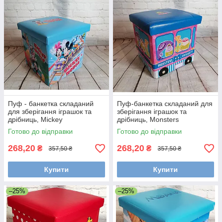
Пуф - банкетка складаний
Пуф-банкетка складаний для
для зберігання іграшок та
зберігання іграшок та
дрібниць, Mickey
дрібниць, Monsters
Готово до відправки
Готово до відправки
268,20
268,20
₴
₴
357,50 ₴
357,50 ₴
Купити
Купити
–25%
–25%