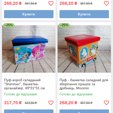
268,20
268,20
₴
₴
357,50 ₴
357,50 ₴
Купити
Купити
–25%
–25%
Пуф-короб складаний
Пуф - банкетка складний для
"Shimmer", банкетка-
зберігання іграшок та
органайзер, 49*31*31 см
дрібниць, Moomin
Готово до відправки
Готово до відправки
317,70
268,20
₴
₴
423,50 ₴
357,50 ₴