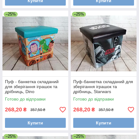
Купити
Купити
–25%
–25%
Пуф - банкетка складаний
Пуф-банкетка складаний для
для зберігання іграшок та
зберігання іграшок та
дрібниць, Dino
дрібниць, Starwars
Готово до відправки
Готово до відправки
268,20
268,20
₴
₴
357,50 ₴
357,50 ₴
Купити
Купити
–25%
–25%