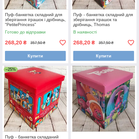
Пуф-банкетка складний для
Пуф - банкетка складний для
зберігання іграшок і дрібниць,
зберігання іграшок та
"PetitePrincess"
дрібниць, Thomas
Готово до відправки
В наявності
268,20
268,20
₴
₴
357,50 ₴
357,50 ₴
Купити
Купити
–25%
Пуф - банкетка складаний