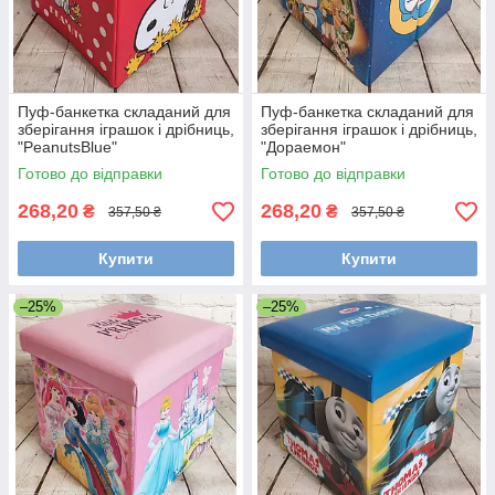
Пуф-банкетка складаний для
Пуф-банкетка складаний для
зберігання іграшок і дрібниць,
зберігання іграшок і дрібниць,
"PeanutsBlue"
"Дораемон"
Готово до відправки
Готово до відправки
268,20
268,20
₴
₴
357,50 ₴
357,50 ₴
Купити
Купити
–25%
–25%