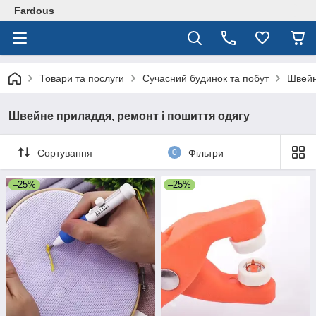
Fardous
Товари та послуги
Сучасний будинок та побут
Швейн
Швейне приладдя, ремонт і пошиття одягу
Сортування
0
Фільтри
–25%
–25%