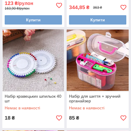
123
₴/рулон
344,85
₴
363 ₴
163,90 ₴/рулон
Купити
Купити
Набір кравецьких шпильок 40
Набір для шиття + зручний
шт
органайзер
Немає в наявності
Немає в наявності
18
85
₴
₴