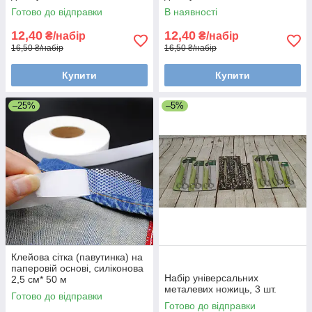
Готово до відправки
В наявності
12,40
12,40
₴/набір
₴/набір
16,50 ₴/набір
16,50 ₴/набір
Купити
Купити
–25%
–5%
Клейова сітка (павутинка) на
паперовій основі, силіконова
Набір універсальних
2,5 см* 50 м
металевих ножиць, 3 шт.
Готово до відправки
Готово до відправки