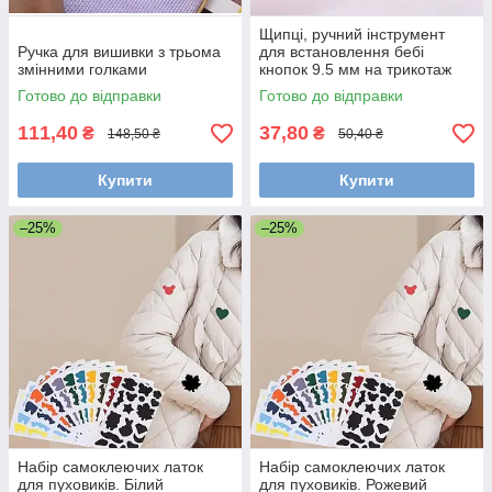
Щипці, ручний інструмент
Ручка для вишивки з трьома
для встановлення бебі
змінними голками
кнопок 9.5 мм на трикотаж
Готово до відправки
Готово до відправки
111,40
37,80
₴
₴
148,50 ₴
50,40 ₴
Купити
Купити
–25%
–25%
Набір самоклеючих латок
Набір самоклеючих латок
для пуховиків. Білий
для пуховиків. Рожевий