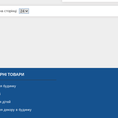
РНІ ТОВАРИ
я будинку
і
я дітей
ля декору в будинку