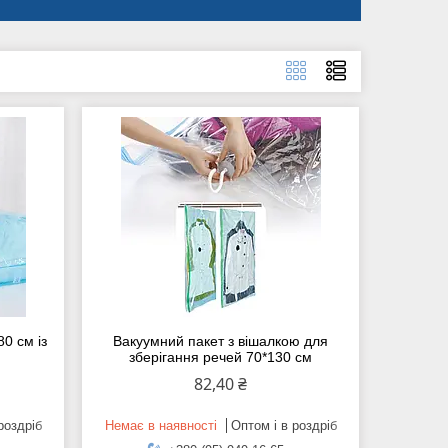
0 см із
Вакуумний пакет з вішалкою для
зберігання речей 70*130 см
82,40 ₴
роздріб
Немає в наявності
Оптом і в роздріб