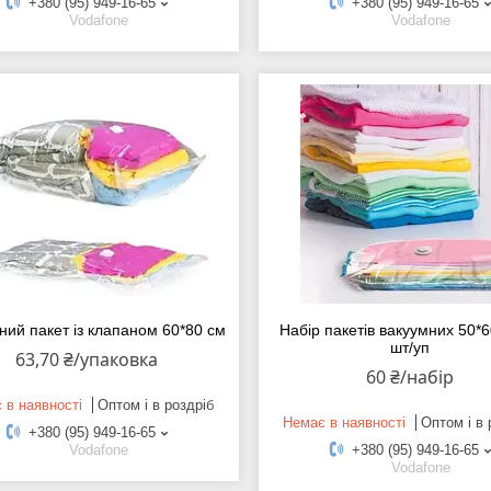
+380 (95) 949-16-65
+380 (95) 949-16-65
Vodafone
Vodafone
ний пакет із клапаном 60*80 см
Набір пакетів вакуумних 50*6
шт/уп
63,70 ₴/упаковка
60 ₴/набір
 в наявності
Оптом і в роздріб
Немає в наявності
Оптом і в 
+380 (95) 949-16-65
Vodafone
+380 (95) 949-16-65
Vodafone