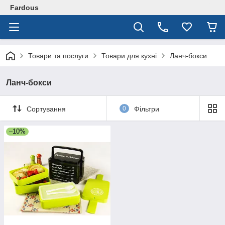
Fardous
Товари та послуги
Товари для кухні
Ланч-бокси
Ланч-бокси
Сортування
0
Фільтри
–10%