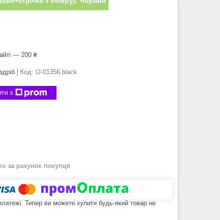
овк+стрічка з бісеру). Чорний
айті — 200 ₴
здріб
Код:
I2-01356.black
ти з
нів
за рахунок покупця
 платежі. Тепер ви можете купити будь-який товар не