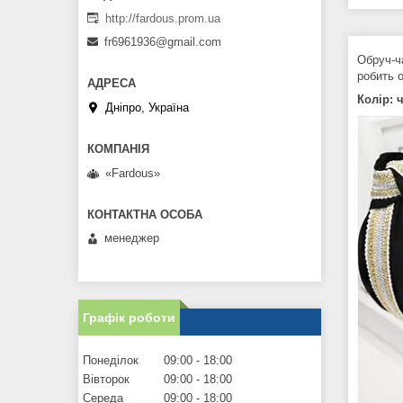
http://fardous.prom.ua
fr6961936@gmail.com
Обруч-ч
робить 
Колір: 
Дніпро, Україна
«Fardous»
менеджер
Графік роботи
Понеділок
09:00
18:00
Вівторок
09:00
18:00
Середа
09:00
18:00