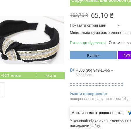
Обруч-чалма для волосся (ш
65,10 ₴
162,70 ₴
Показати оптові ціни
Мінімальна сума замовлення на с
Готово до відправки
Оптом і в ро
Купи
Купити
+380 (95) 949-16-65
Vodafone
–60%
45 днів
повернення товару протягом 14 д
У компанії підключені електронні
покидаючи сайту.