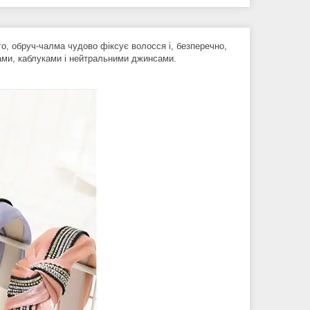
о, обруч-чалма чудово фіксує волосся і, безперечно,
зами, каблуками і нейтральними джинсами.