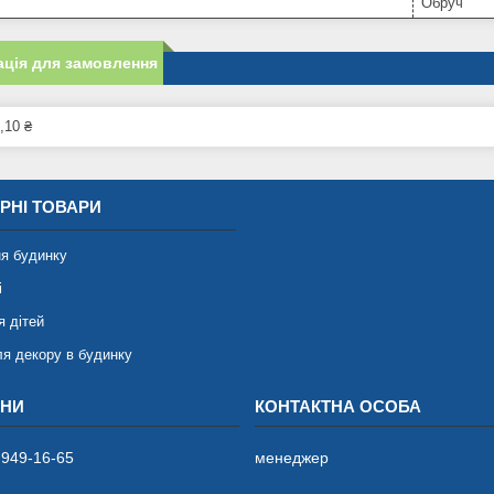
Обруч
ція для замовлення
,10 ₴
РНІ ТОВАРИ
я будинку
і
я дітей
ля декору в будинку
 949-16-65
менеджер