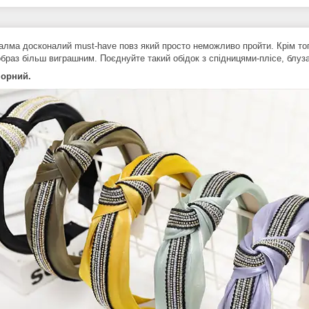
алма досконалий must-have повз який просто неможливо пройти. Крім тог
образ більш виграшним. Поєднуйте такий обідок з спідницями-плісе, блу
чорний.