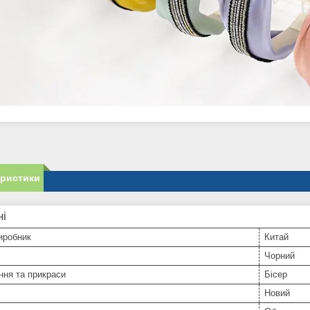
еристики
ні
иробник
Китай
Чорний
ння та прикраси
Бісер
Новий