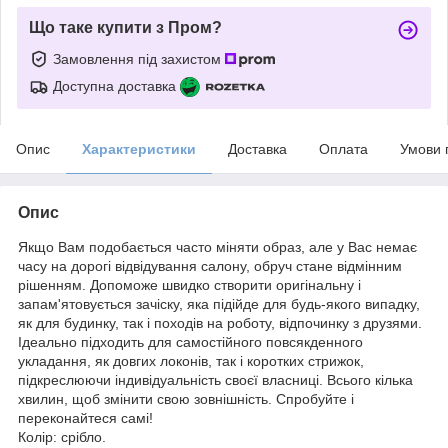
Що таке купити з Пром?
Замовлення під захистом
Доступна доставка
Опис
Характеристики
Доставка
Оплата
Умови 
Опис
Якщо Вам подобається часто міняти образ, але у Вас немає
часу на дорогі відвідування салону, обруч стане відмінним
рішенням. Допоможе швидко створити оригінальну і
запам'ятовується зачіску, яка підійде для будь-якого випадку,
як для будинку, так і походів на роботу, відпочинку з друзями.
Ідеально підходить для самостійного повсякденного
укладання, як довгих локонів, так і коротких стрижок,
підкреслюючи індивідуальність своєї власниці. Всього кілька
хвилин, щоб змінити свою зовнішність. Спробуйте і
переконайтеся самі!
Колір: срібло.