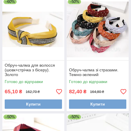
–60%
–50%
Обруч-чалма для волосся
(шовк+стрічка з бісеру).
Обруч-чалма зі стразами.
Золото
Темно-зелений
Готово до відправки
Готово до відправки
65,10
82,40
₴
₴
162,70 ₴
164,80 ₴
Купити
Купити
–50%
–50%