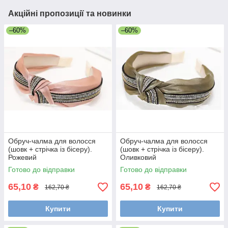
Акційні пропозиції та новинки
–60%
–60%
Обруч-чалма для волосся
Обруч-чалма для волосся
(шовк + стрічка із бісеру).
(шовк + стрічка із бісеру).
Рожевий
Оливковий
Готово до відправки
Готово до відправки
65,10
65,10
₴
₴
162,70 ₴
162,70 ₴
Купити
Купити