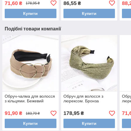
Silk
71,60
86,55
88,
₴
₴
178,95 ₴
Sham
Купити
Купити
Подібні товари компанії
Обруч-чалма для волосся
Обруч для волосся з
Обру
з кільцями. Бежевий
люрексом. Бронза
люре
91,90
178,95
71,
₴
₴
183,70 ₴
Купити
Купити