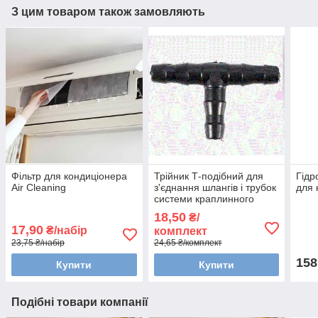
З цим товаром також замовляють
Фільтр для кондиціонера
Трійник Т-подібний для
Гідр
Air Cleaning
з'єднання шлангів і трубок
для 
системи краплинного
зрошення. 10 шт/компл
18,50
₴/
17,90
₴/набір
комплект
23,75 ₴/набір
24,65 ₴/комплект
158
Купити
Купити
Подібні товари компанії