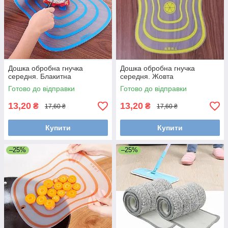
Дошка обробна гнучка
Дошка обробна гнучка
середня. Блакитна
середня. Жовта
Готово до відправки
Готово до відправки
13,20
13,20
₴
₴
17,60 ₴
17,60 ₴
Купити
Купити
–25%
–25%