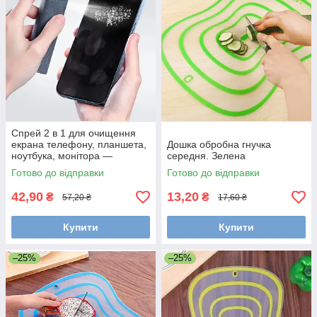
Спрей 2 в 1 для очищення
екрана телефону, планшета,
Дошка обробна гнучка
ноутбука, монітора —
середня. Зелена
дезінфікуючий, all-in-one
Готово до відправки
Готово до відправки
screen. Сірий
42,90
13,20
₴
₴
57,20 ₴
17,60 ₴
Купити
Купити
–25%
–25%