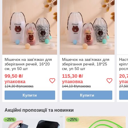
Мішечок на зав'язках для
Мішечок на зав'язках для
Наст
зберігання речей, 16*20
зберігання речей, 18*25
кріп
см, уп 50 шт
см, уп 50 шт
росл
99,50
115,30
20,
₴/
₴/
упаковка
упаковка
упа
124,30 ₴/упаковка
144,10 ₴/упаковка
27,50
Купити
Купити
Акційні пропозиції та новинки
–25%
–25%