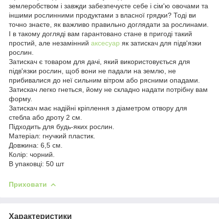
землеробством і завжди забезпечуєте себе і сім'ю овочами та
іншими рослинними продуктами з власної грядки? Тоді ви
точно знаєте, як важливо правильно доглядати за рослинами.
І в такому догляді вам гарантовано стане в пригоді такий
простий, але незамінний
аксесуар
як затискач для підв'язки
рослин.
Затискач є товаром для дачі, який використовується для
підв'язки рослин, щоб вони не падали на землю, не
прибивалися до неї сильним вітром або рясними опадами.
Затискач легко гнеться, йому не складно надати потрібну вам
форму.
Затискач має надійні кріплення з діаметром отвору для
стебла або дроту 2 см.
Підходить для будь-яких рослин.
Матеріал: гнучкий пластик.
Довжина: 6,5 см.
Колір: чорний.
В упаковці: 50 шт
Приховати
Характеристики