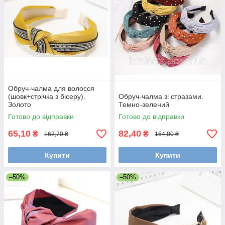
Обруч-чалма для волосся
(шовк+стрічка з бісеру).
Обруч-чалма зі стразами.
Золото
Темно-зелений
Готово до відправки
Готово до відправки
65,10
82,40
₴
₴
162,70 ₴
164,80 ₴
Купити
Купити
–50%
–50%