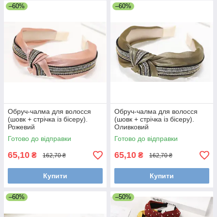
–60%
–60%
Обруч-чалма для волосся
Обруч-чалма для волосся
(шовк + стрічка із бісеру).
(шовк + стрічка із бісеру).
Рожевий
Оливковий
Готово до відправки
Готово до відправки
65,10
65,10
₴
₴
162,70 ₴
162,70 ₴
Купити
Купити
–60%
–50%