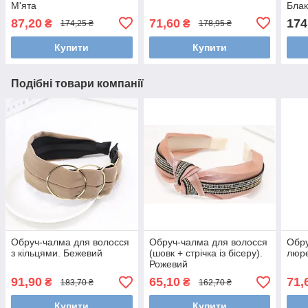
М'ята
Блак
87,20
71,60
174
₴
₴
174,25 ₴
178,95 ₴
Купити
Купити
Подібні товари компанії
Обруч-чалма для волосся
Обруч-чалма для волосся
Обру
з кільцями. Бежевий
(шовк + стрічка із бісеру).
люре
Рожевий
91,90
65,10
71,
₴
₴
183,70 ₴
162,70 ₴
Купити
Купити