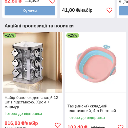
82,80
₴
110,35 ₴
51,70
41,80
₴/набір
Купити
Акційні пропозиції та новинки
–25%
–25%
Набір баночок для спецій 12
шт з підставкою. Хром +
Таз (миска) складний
мармур
пластиковий, 4 л Рожевий
Готово до відправки
Готово до відправки
816,80
₴/набір
103,40
₴
137,85 ₴