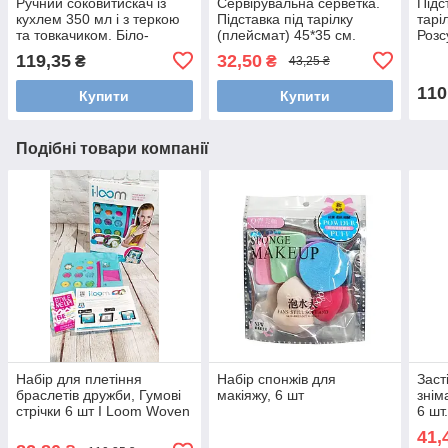
Ручний соковитискач із
Сервірувальна серветка.
Підс
кухлем 350 мл і з теркою
Підставка під тарілку
тарі
та товкачиком. Біло-
(плейсмат) 45*35 см.
Розс
коричневий
Листок
посу
119,35
32,50
₴
₴
43,25 ₴
110
Купити
Купити
Подібні товари компанії
Набір для плетіння
Набір спонжів для
Заст
браслетів дружби, Гумові
макіяжу, 6 шт
знім
стрічки 6 шт I Loom Woven
6 шт
Watch
41,