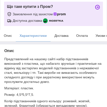
Що таке купити з Пром?
Замовлення під захистом
Доступна доставка
Опис
Характеристики
Доставка
Оплата
Умови 
Опис
Представлений на нашому сайті набір підстаканників
виконаний з пластика, що набагато зручніше і практичніше на
відміну від застарілих моделей підстаканників з нержавіючої
сталі, мельхіору і тп. Такі вироби не вимагають особливого
складного догляду і при акуратному використанні можуть
прослужити достатньо довго.
Матеріал: пластик.
Розмір: 4,5*5,5*7,5.
Колір підстаканників одного кольору: рожевий, жовтий,
зелений, блакитний (обирається випадковим чином).