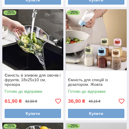
Купити
Купити
–25%
–25%
Ємність зі зливом для овочів і
фруктів, 18х25х10 см,
Ємність для спецій із
прозора
дозатором. Жовта
Готово до відправки
Готово до відправки
61,90
36,90
₴
₴
82,50 ₴
49,15 ₴
Купити
Купити
–25%
–25%