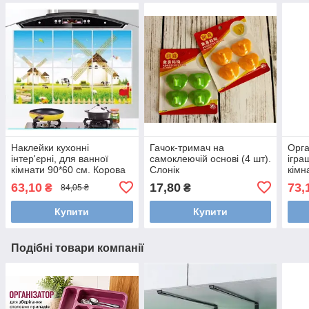
Наклейки кухонні
Гачок-тримач на
Орга
інтер'єрні, для ванної
самоклеючій основі (4 шт).
ігра
кімнати 90*60 см. Корова
Слонік
кімн
63,10
17,80
73,
₴
₴
84,05 ₴
Купити
Купити
Подібні товари компанії