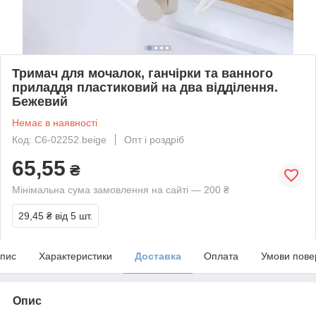
Тримач для мочалок, ганчірки та ванного
приладдя пластиковий на два відділення.
Бежевий
Немає в наявності
Код: С6-02252.beige
Опт і роздріб
65,55
₴
Мінімальна сума замовлення на сайті — 200 ₴
29,45 ₴
від 5 шт.
пис
Характеристики
Доставка
Оплата
Умови пове
Опис