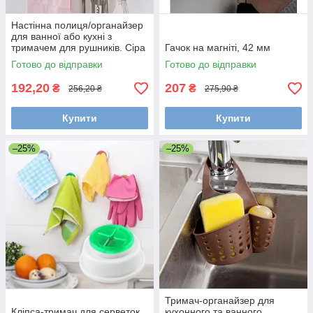
Настінна полиця/органайзер
для ванної або кухні з
тримачем для рушників. Сіра
Гачок на магніті, 42 мм
Готово до відправки
Готово до відправки
192,20
207
₴
₴
256,20 ₴
275,90 ₴
Купити
Купити
–25%
–25%
Тримач-органайзер для
Кліпса-тримач для серветок
кухонного та ванного