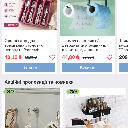
Організатор для
Тримач на полицю/
Трим
зберігання столових
дверцята для рушників,
кухо
приладів. Рожевий
плівки та кухонного
"Сло
приладдя, чорний
40,10
44,80
209
₴
₴
53,35 ₴
53,90 ₴
Купити
Купити
Акційні пропозиції та новинки
–25%
–25%