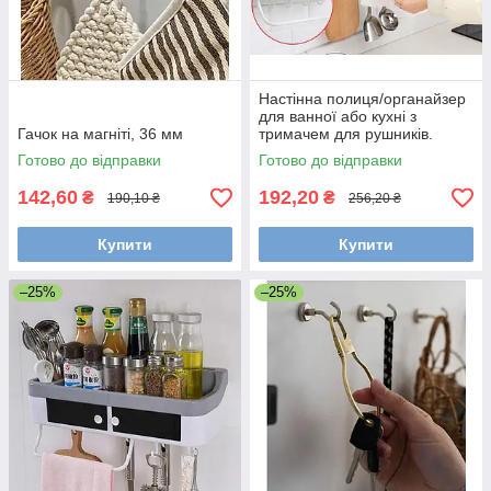
Настінна полиця/органайзер
для ванної або кухні з
Гачок на магніті, 36 мм
тримачем для рушників.
Чорна
Готово до відправки
Готово до відправки
142,60
192,20
₴
₴
190,10 ₴
256,20 ₴
Купити
Купити
–25%
–25%