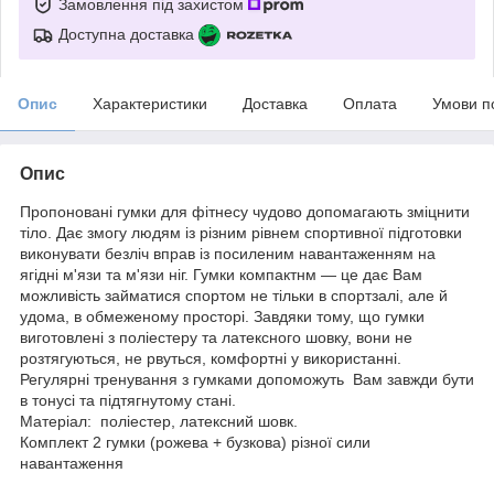
Замовлення під захистом
Доступна доставка
Опис
Характеристики
Доставка
Оплата
Умови п
Опис
Пропоновані гумки для фітнесу чудово допомагають зміцнити
тіло. Дає змогу людям із різним рівнем спортивної підготовки
виконувати безліч вправ із посиленим навантаженням на
ягідні м'язи та м'язи ніг. Гумки компактнм — це дає Вам
можливість займатися спортом не тільки в спортзалі, але й
удома, в обмеженому просторі. Завдяки тому, що гумки
виготовлені з поліестеру та латексного шовку, вони не
розтягуються, не рвуться, комфортні у використанні.
Регулярні тренування з гумками допоможуть Вам завжди бути
в тонусі та підтягнутому стані.
Матеріал: поліестер, латексний шовк.
Комплект 2 гумки (рожева + бузкова) різної сили
навантаження