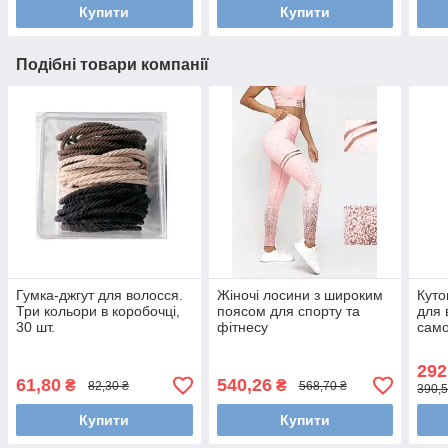
Купити
Купити
Подібні товари компанії
Гумка-джгут для волосся.
Жіночі лосини з широким
Куто
Три кольори в коробочці,
поясом для спорту та
для 
30 шт.
фітнесу
само
шт. 
292
61,80
540,26
₴
₴
82,30 ₴
568,70 ₴
390,5
Купити
Купити