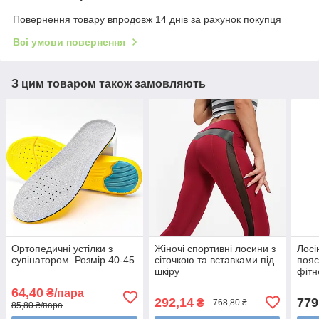
Повернення товару впродовж 14 днів за рахунок покупця
Всі умови повернення
З цим товаром також замовляють
Ортопедичні устілки з
Жіночі спортивні лосини з
Лосі
супінатором. Розмір 40-45
сіточкою та вставками під
пояс
шкіру
фітн
64,40
₴/пара
292,14
779
₴
768,80 ₴
85,80 ₴/пара