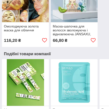
Омолоджуюча золота
Маска-шапочка для
маска для обличчя
волосся зволожуюча і
відновлююча JANSAXU,
саше 35 г
116,20
66,80
₴
₴
Подібні товари компанії