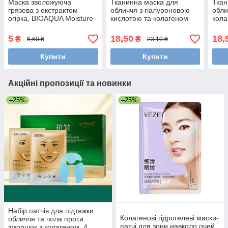
Маска зволожуюча
Тканинна маска для
Ткан
грязева з екстрактом
обличчя з гіалуроновою
обли
огірка, BIOAQUA Moisture
кислотою та колагеном
кола
Mud Mask, 8 г
Bioaqua Hyaluronic Acid
C Co
Collagen, 30 мл
мл
5
18,50
18,
₴
₴
6,60 ₴
23,10 ₴
Купити
Купити
Акційні пропозиції та новинки
–25%
–25%
Набір патчів для підтяжки
Колагенові гідрогелеві маски-
обличчя та чола проти
патчі для зони навколо очей
зморшок з колагеном, 4