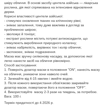
шкіру обличчя. В основі засобу центела азійська — лікарська
рослина, дія якої спрямована на інтенсивне відновлення
дерми.
Корисні властивості центели азійської:
- стимулює оновлення тканин на клітинному рівні;
- знімає запалення, тому дуже важлива в догляді за
проблемною шкірою;
- зволожує й тонізує;
- екстракт рослини містить потужні антиоксиданти, що
стимулюють вироблення природного колагену;
- знімає набряклість, вирівнює тон і колір обличчя;
- заспокоює, знімає подразнення.
Маска має зручну силіконову насадку, за допомогою якої
легко нанести засіб на обличчя рівномірно.
Спосіб застосування:
1. Поверніть дозатор маски в положення "ON", нанесіть маску
на обличчя, уникаючи зони навколо очей.
2. Зачекайте від 4-15 хвилин і змийте водою.
3. Після кожного використання обов'язково закривайте
дозатор маски, повертаючи його в положення "OFF".
4. Використовуйте маску 2-3 рази на тиждень, за потребою.
Вага: 100 г.
Термін придатності до 4.2026 р.