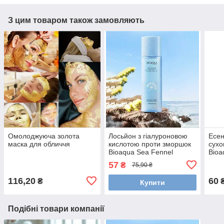
З цим товаром також замовляють
Омолоджуюча золота
Лосьйон з гіалуроновою
Есен
маска для обличчя
кислотою проти зморшок
сухо
Bioaqua Sea Fennel
Bioa
Hyaluronic Acid Anti-Wrinkle
57
₴
75,90 ₴
Essence Lotion, 120 мл
116,20
60
₴
Купити
Подібні товари компанії