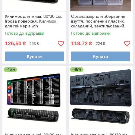
Килимок для миші. 80*30 см.
Органайзер для зберігання
Ігрова поверхня. Килимок
взуття, посилений пластик,
для геймерів win
складаний, вентильований.
Білий
Готово до відправки
Готово до відправки
126,50
118,72
₴
₴
253 ₴
224 ₴
Купити
Купити
–46%
–46%