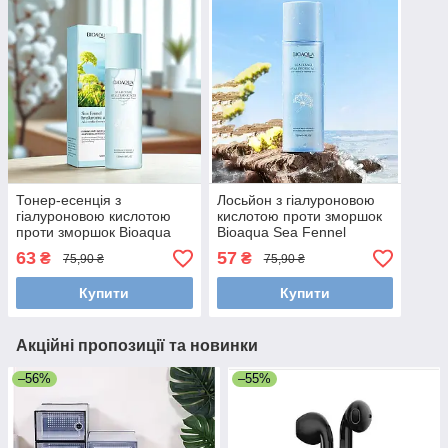
Тонер-есенція з
Лосьйон з гіалуроновою
гіалуроновою кислотою
кислотою проти зморшок
проти зморшок Bioaqua
Bioaqua Sea Fennel
Sea Fennel Hyaluronic Acid
Hyaluronic Acid Anti-Wrinkle
63
57
₴
₴
75,90 ₴
75,90 ₴
Anti-Wrinkle Essence, 120
Essence Lotion, 120 мл
мл
Купити
Купити
Акційні пропозиції та новинки
–56%
–55%