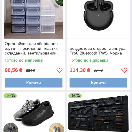
Органайзер для зберігання
взуття - посилений пластик,
Бездротова стерео гарнітура
складаний, вентильований.
Pro6 Bluetooth TWS. Чорна
Чорний
Готово до відправки
Готово до відправки
98,56
114,30
₴
₴
224 ₴
254 ₴
Купити
Купити
–52%
–50%