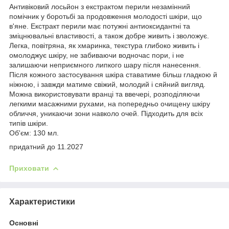
Антивіковий лосьйон з екстрактом перили незамінний
помічник у боротьбі за продовження молодості шкіри, що
в'яне. Екстракт перили має потужні антиоксидантні та
зміцнювальні властивості, а також добре живить і зволожує.
Легка, повітряна, як хмаринка, текстура глибоко живить і
омолоджує шкіру, не забиваючи водночас пори, і не
залишаючи неприємного липкого шару після нанесення.
Після кожного застосування шкіра ставатиме більш гладкою й
ніжною, і завжди матиме свіжий, молодий і сяйний вигляд.
Можна використовувати вранці та ввечері, розподіляючи
легкими масажними рухами, на попередньо очищену шкіру
обличчя, уникаючи зони навколо очей. Підходить для всіх
типів шкіри.
Об'єм: 130 мл.
придатний до 11.2027
Приховати
Характеристики
Основні