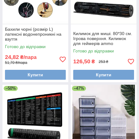
Бахили чорні (розмір L)
Килимок для миші. 80*30 см.
латексні водонепроникні на
Ігрова поверхня. Килимок
взуття
для геймерів ammo
Готово до відправки
Готово до відправки
24,82
₴/пара
126,50
₴
253 ₴
51,70 ₴/пара
Купити
Купити
–50%
–47%