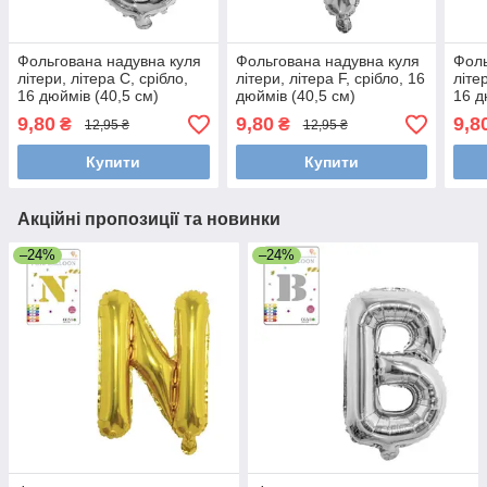
Фольгована надувна куля
Фольгована надувна куля
Фоль
літери, літера C, срібло,
літери, літера F, срібло, 16
літе
16 дюймів (40,5 см)
дюймів (40,5 см)
16 д
9,80
9,80
9,8
₴
₴
12,95 ₴
12,95 ₴
Купити
Купити
Акційні пропозиції та новинки
–24%
–24%