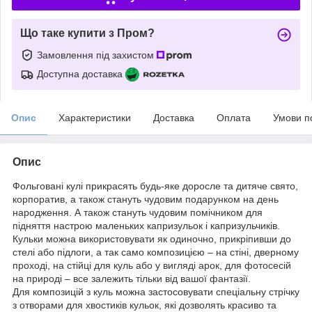
Що таке купити з Пром?
Замовлення під захистом
Доступна доставка
Опис
Характеристики
Доставка
Оплата
Умови п
Опис
Фольговані кулі прикрасять будь-яке доросле та дитяче свято,
корпоратив, а також стануть чудовим подарунком на день
народження. А також стануть чудовим помічником для
підняття настрою маленьких капризульок і капризульчиків.
Кульки можна використовувати як одиночно, прикріпивши до
стелі або підлоги, а так само композицією – на стіні, дверному
проході, на стійці для куль або у вигляді арок, для фотосесій
на природі – все залежить тільки від вашої фантазії.
Для композицій з куль можна застосовувати спеціальну стрічку
з отворами для хвостиків кульок, які дозволять красиво та