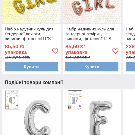
Набір надувних куль для
Набір надувних куль для
Набі
ґендерної вечірки,
ґендерної вечірки,
ґенд
виписки, фотосесії IT'S
виписки, фотосесії IT'S
випи
GIRL, 40,5 см. Золото
GIRL, 40,5 см. Рожевий
буди
85,50
85,50
228
₴/
₴/
GIRL
упаковка
упаковка
упа
114 ₴/упаковка
114 ₴/упаковка
305 ₴
Купити
Купити
Подібні товари компанії