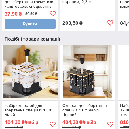
для зберігання косметики,
з краном, 2,2 л
прос
канцтоварів, спецій, ліків
кака
7,5x
37,90
₴
50,50 ₴
203,50
84,
₴
Купити
Подібні товари компанії
Набір ємностей для
Ємності для зберігання
Набі
зберігання спецій із 4 шт.
спецій з 4 шт./набір.
12 ш
Білий
Чорний
+ м
404,30
404,30
816
₴/набір
₴/набір
539 ₴/набір
539 ₴/набір
1 089