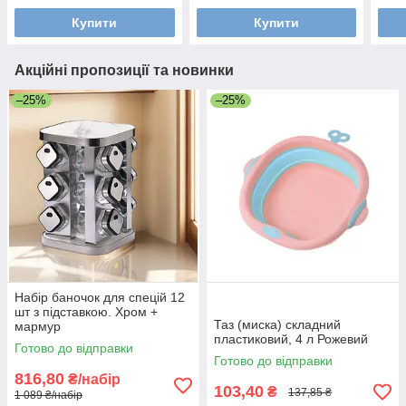
Купити
Купити
Акційні пропозиції та новинки
–25%
–25%
Набір баночок для спецій 12
шт з підставкою. Хром +
Таз (миска) складний
мармур
пластиковий, 4 л Рожевий
Готово до відправки
Готово до відправки
816,80
₴/набір
103,40
₴
137,85 ₴
1 089 ₴/набір