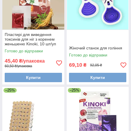
Пластирі для виведення
токсинів для ніг з коренем
женьшеню Kinoki, 10 шт/уп
Жіночий станок для гоління
Готово до відправки
Готово до відправки
45,40
₴/упаковка
69,10
₴
92,05 ₴
60,50 ₴/упаковка
Купити
Купити
–25%
–25%