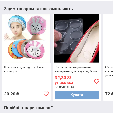
З цим товаром також замовляють
Шапочка для душу. Різні
Силіконові подушечки
Силі
кольори
вкладиші для взуття, 6 шт
соск
для 
32,30
₴/
упаковка
43 ₴/упаковка
20,20
72
₴
₴
Купити
Подібні товари компанії