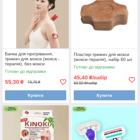
Банка для прогрівання,
Пластир-тримач для мокси
тримач для мокси (мокса -
(мокси-терапія), набір 60 шт
терапія), без мокси
Готово до відправки
Готово до відправки
45,40
₴/набір
55,30
₴
73,70 ₴
60,50 ₴/набір
Купити
Купити
–25%
–25%