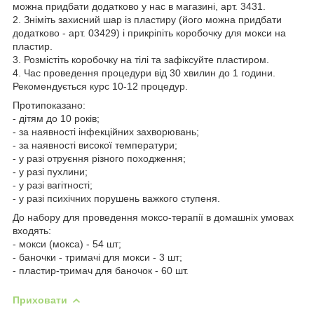
можна придбати додатково у нас в магазині, арт. 3431.
2. Зніміть захисний шар із пластиру (його можна придбати
додатково - арт. 03429) і прикріпіть коробочку для мокси на
пластир.
3. Розмістіть коробочку на тілі та зафіксуйте пластиром.
4. Час проведення процедури від 30 хвилин до 1 години.
Рекомендується курс 10-12 процедур.
Протипоказано:
- дітям до 10 років;
- за наявності інфекційних захворювань;
- за наявності високої температури;
- у разі отруєння різного походження;
- у разі пухлини;
- у разі вагітності;
- у разі психічних порушень важкого ступеня.
До набору для проведення моксо-терапії в домашніх умовах
входять:
- мокси (мокса) - 54 шт;
- баночки - тримачі для мокси - 3 шт;
- пластир-тримач для баночок - 60 шт.
Приховати