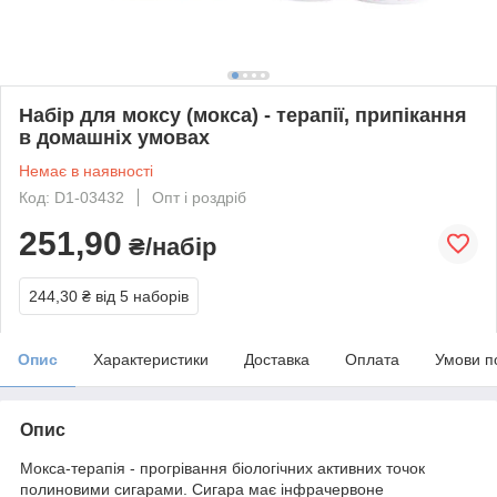
Набір для моксу (мокса) - терапії, припікання
в домашніх умовах
Немає в наявності
Код: D1-03432
Опт і роздріб
251,90
₴/набір
244,30 ₴
від 5 наборів
Опис
Характеристики
Доставка
Оплата
Умови п
Опис
Мокса-терапія - прогрівання біологічних активних точок
полиновими сигарами. Сигара має інфрачервоне