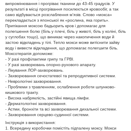
випромінювання і прогріває тканини до 43-45 градусів. У
результаті в місці прогрівання посилюється кровообіг, а так
само відбувається розслаблення м'язів. Слово «мокса»
перекладається з японської як «рослина, яка горить».
Припікання моксою бадьорить кров і допомагає для
полегшення болю (біль у плечі, біль у животі, біль у коліні, біль
у суглобах тощо), що виникає через накопичення води й
застою відкладень у тілі. Тепло мокси може витіснити зайву
воду і вивести відкладення, що допомагає полегшити біль.
Моксотерапія допоможе:
- У разі профілактики грипу та ГРВІ.
- У разі захворювань опорно-рухового апарату.
- Лікування ЛОР-захворювань.
- Захворювання сечостатевої та репродуктивної системи.
- Неврологічні захворювання.
- Проблеми з травленням, ослаблення роботи шлунково-
кишкового тракту.
- Висока набряклість, застійні явища лімфи.
- Дерматологічні захворювання.
- Астми, бронхіти та всі захворювання дихальної системи.
- Захворювання серцево-судинної системи.
Інструкція з використання:
1. Всередину коробочки помістіть підпалену моксу. Мокси