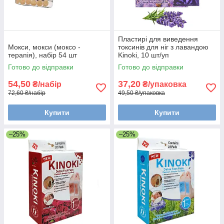
Пластирі для виведення
Мокси, мокси (моксо -
токсинів для ніг з лавандою
терапія), набір 54 шт
Kinoki, 10 шт/уп
Готово до відправки
Готово до відправки
54,50
37,20
₴/набір
₴/упаковка
72,60 ₴/набір
49,50 ₴/упаковка
Купити
Купити
–25%
–25%