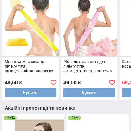
Мочалка масажна для
Мочалка масажна для
Зати
пілінгу тіла,
пілінгу тіла,
носа
антицелюлітна, японська
антицелюлітна, японська
мочалка.. Жовта
мочалка. Рожева
49,50
49,50
59,
₴
₴
Купити
Купити
Акційні пропозиції та новинки
–25%
–25%