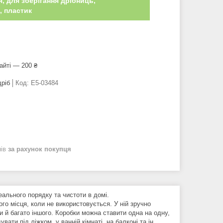
, для зберігання дрібниць,
, пластик
айті — 200 ₴
дріб
Код:
E5-03484
нів
за рахунок покупця
ального порядку та чистоти в домі.
ого місця, коли не використовується. У ній зручно
ашки й багато іншого. Коробки можна ставити одна на одну,
ати під ліжком, у ванній кімнаті, на балконі та ін.