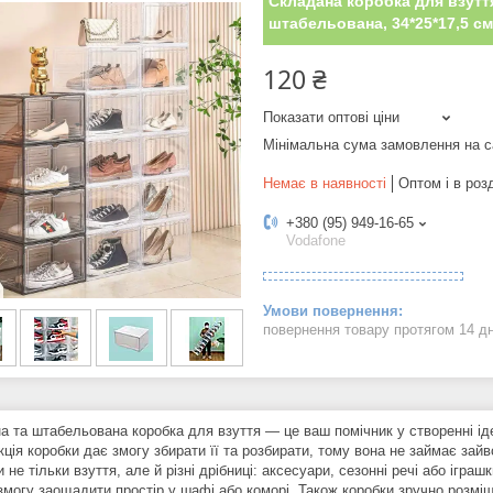
Складана коробка для взуття
штабельована, 34*25*17,5 см
120 ₴
Показати оптові ціни
Мінімальна сума замовлення на с
Немає в наявності
Оптом і в роз
+380 (95) 949-16-65
Vodafone
повернення товару протягом 14 д
а та штабельована коробка для взуття — це ваш помічник у створенні іде
ція коробки дає змогу збирати її та розбирати, тому вона не займає зайв
и не тільки взуття, але й різні дрібниці: аксесуари, сезонні речі або ігр
могу заощадити простір у шафі або коморі. Також коробки зручно розміщув