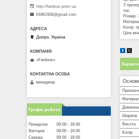
З прозо
http://fardous.prom.ua
час.
fr6961936@gmail.com
Розмір: 
Матеріа
Колір: п
Ціна вка
Дніпро, Україна
«Fardous»
Характ
Основ
менеджер
Признач
Матеріа
Довжина
Графік роботи
Ширина
Висота
Понеділок
09:00
18:00
Вівторок
09:00
18:00
Колір
Середа
09:00
18:00