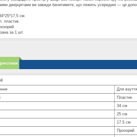
рими дверцятами ви завжди бачитимете, що лежить усередині — це допо
34*25*17,5 см.
л: пластик.
розорий.
зана за 1 шт.
еристики
ні
ення
Для взутт
л
Пластик
34 см
25 см
17.5 см
Прозорий