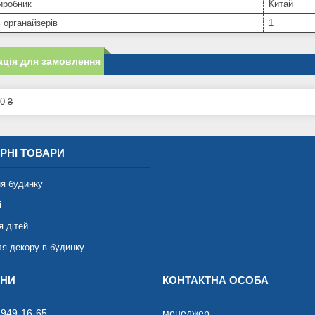
иробник
Китай
ь органайзерів
1
ція для замовлення
0 ₴
РНІ ТОВАРИ
я будинку
і
я дітей
ля декору в будинку
 949-16-65
менеджер