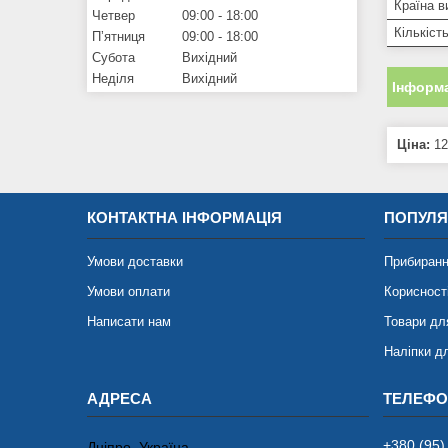
Країна в
Четвер
09:00
18:00
Кількіст
Пʼятниця
09:00
18:00
Субота
Вихідний
Неділя
Вихідний
Інформа
Ціна:
12
КОНТАКТНА ІНФОРМАЦІЯ
ПОПУЛЯ
Умови доставки
Прибиранн
Умови оплати
Корисност
Написати нам
Товари дл
Наліпки д
+380 (95)
Дніпро, Україна