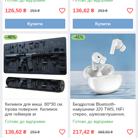
Готово до відправки
Готово до відправки
126,50
136,62
₴
₴
253 ₴
253 ₴
Купити
Купити
–46%
–41%
Килимок для миші. 80*30 см.
Бездротові Bluetooth-
Ігрова поверхня. Килимок
навушники J20 TWS, HiFi
для геймерів ar
стерео, шумозаглушення,
Bluetooth 5.3, Білі
Готово до відправки
Готово до відправки
136,62
217,42
₴
₴
253 ₴
368,50 ₴