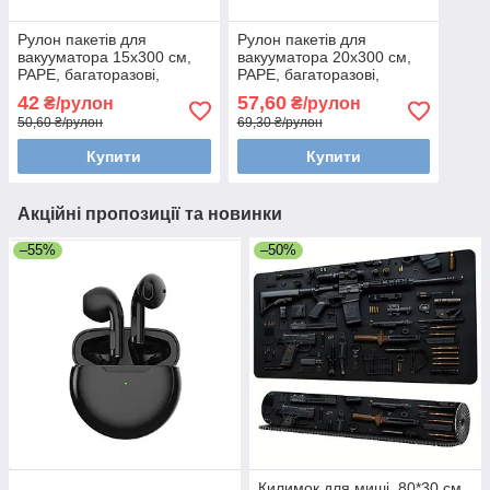
Рулон пакетів для
Рулон пакетів для
вакууматора 15x300 см,
вакууматора 20x300 см,
PAPE, багаторазові,
PAPE, багаторазові,
миються
миються
42
57,60
₴/рулон
₴/рулон
50,60 ₴/рулон
69,30 ₴/рулон
Купити
Купити
Акційні пропозиції та новинки
–55%
–50%
Килимок для миші. 80*30 см.