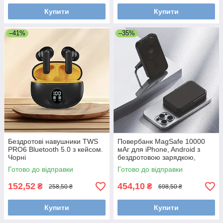
Купити
Купити
–41%
–35%
Бездротові навушники TWS
Повербанк MagSafe 10000
PRO6 Bluetooth 5.0 з кейсом.
мАг для iPhone, Android з
Чорні
бездротовою зарядкою,
USB+Type-C. Чорний
Готово до відправки
Готово до відправки
152,52
454,10
₴
₴
258,50 ₴
698,50 ₴
Купити
Купити