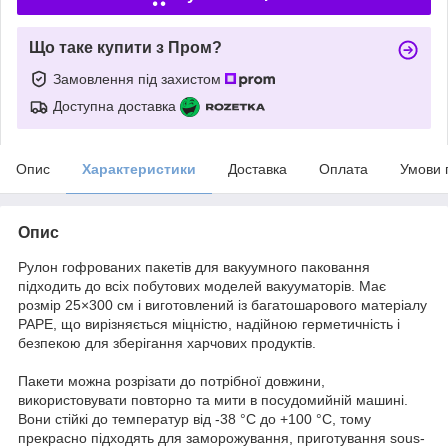
Що таке купити з Пром?
Замовлення під захистом
Доступна доставка
Опис
Характеристики
Доставка
Оплата
Умови 
Опис
Рулон гофрованих пакетів для вакуумного паковання
підходить до всіх побутових моделей вакууматорів. Має
розмір 25×300 см і виготовлений із багатошарового матеріалу
PAPE, що вирізняється міцністю, надійною герметичність і
безпекою для зберігання харчових продуктів.
Пакети можна розрізати до потрібної довжини,
використовувати повторно та мити в посудомийній машині.
Вони стійкі до температур від -38 °C до +100 °C, тому
прекрасно підходять для заморожування, приготування sous-