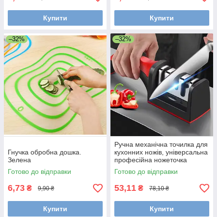
Купити
Купити
–32%
–32%
Ручна механічна точилка для
Гнучка обробна дошка.
кухонних ножів, універсальна
Зелена
професійна ножеточка
Готово до відправки
Готово до відправки
6,73
53,11
₴
₴
9,90 ₴
78,10 ₴
Купити
Купити