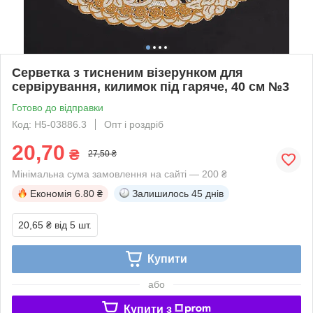
Серветка з тисненим візерунком для
сервірування, килимок під гаряче, 40 см №3
Готово до відправки
Код: H5-03886.3
Опт і роздріб
20,70
₴
27,50 ₴
Мінімальна сума замовлення на сайті — 200 ₴
Економія
6.80 ₴
Залишилось
45 днів
20,65 ₴
від 5 шт.
Купити
або
Купити з