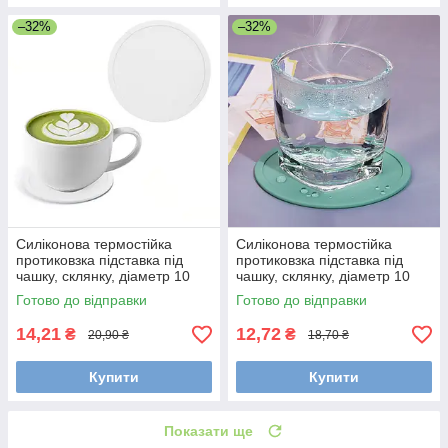
–32%
–32%
Силіконова термостійка
Силіконова термостійка
протиковзка підставка під
протиковзка підставка під
чашку, склянку, діаметр 10
чашку, склянку, діаметр 10
см. Біла
см. М'ятна
Готово до відправки
Готово до відправки
14,21
12,72
₴
₴
20,90 ₴
18,70 ₴
Купити
Купити
Показати ще