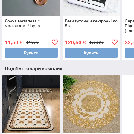
Ложка металева з
Ваги кухонні електронні до
Серв
малюнком. Чорна
5 кг
Підс
(пле
Лист
11,50
120,50
32,
₴
₴
14,30 ₴
160,60 ₴
Купити
Купити
Подібні товари компанії