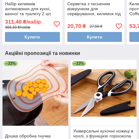
Набір килимків
Серветка з тисненим
Кили
антиковзних для кухні,
візерунком для
прот
ванної та туалету 2 шт,
сервірування, килимок під
Coff
заокруглені кути, №4
гаряче, 40 см №5
311,40
₴/набір
20,70
53,
₴
27,50 ₴
366,30 ₴/набір
Купити
Купити
Акційні пропозиції та новинки
–33%
–33%
Універсальні кухонні ножиці в
Дошка обробна гнучка
чохлі, з функцією горіхокола