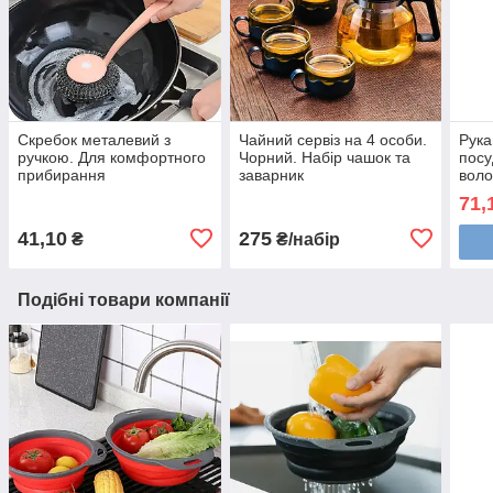
Скребок металевий з
Чайний сервіз на 4 особи.
Рука
ручкою. Для комфортного
Чорний. Набір чашок та
посу
прибирання
заварник
воло
71,
41,10
275
₴
₴/набір
Подібні товари компанії