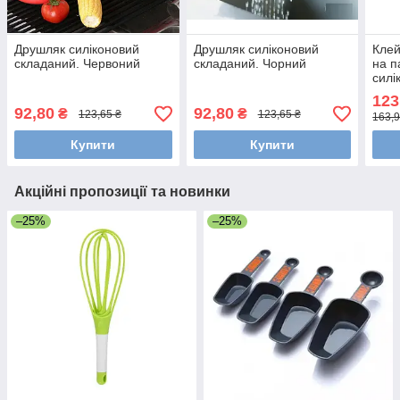
Друшляк силіконовий
Друшляк силіконовий
Клей
складаний. Червоний
складаний. Чорний
на п
силі
123
92,80
92,80
₴
₴
123,65 ₴
123,65 ₴
163,9
Купити
Купити
Акційні пропозиції та новинки
–25%
–25%