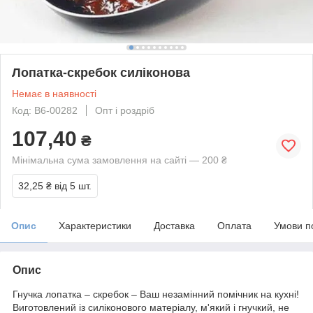
Лопатка-скребок силіконова
Немає в наявності
Код: В6-00282
Опт і роздріб
107,40
₴
Мінімальна сума замовлення на сайті — 200 ₴
32,25 ₴
від 5 шт.
Опис
Характеристики
Доставка
Оплата
Умови п
Опис
Гнучка лопатка – скребок – Ваш незамінний помічник на кухні!
Виготовлений із силіконового матеріалу, м'який і гнучкий, не