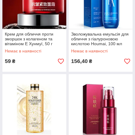
Крем для обличчя проти
Зволожувальна емульсія для
зморшок з колагеном та
обличчя з гіалуроновою
вітаміном Е Хунмуї, 50 г
кислотою Houmai, 100 мл
Немає в наявності
Немає в наявності
59
156,40
₴
₴