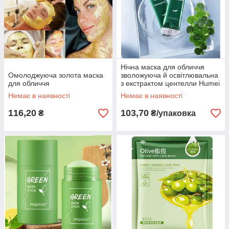
Нічна маска для обличчя
Омолоджуюча золота маска
зволожуюча й освітлювальна
для обличчя
з екстрактом центелли Humei
20шт/уп
Немає в наявності
Немає в наявності
116,20
103,70
₴
₴/упаковка