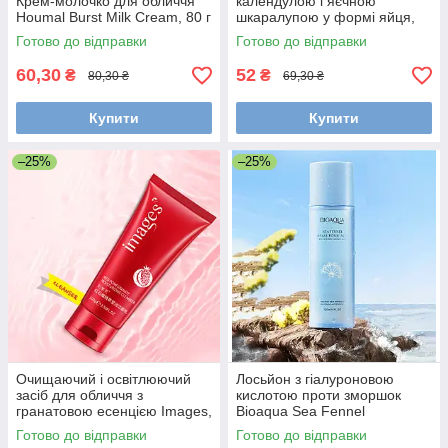
Крем-молочко для обличчя
календулою і яєчною
Houmal Burst Milk Cream, 80 г
шкаралупою у формі яйця,
30 г
Готово до відправки
Готово до відправки
60,30
52
₴
₴
80,30 ₴
69,30 ₴
Купити
Купити
–25%
–25%
Очищаючий і освітлюючий
Лосьйон з гіалуроновою
засіб для обличчя з
кислотою проти зморшок
гранатовою есенцією Images,
Bioaqua Sea Fennel
100 г
Hyaluronic Acid Anti-Wrinkle
Готово до відправки
Готово до відправки
Essence Lotion, 120 мл