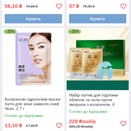
56,10
57
₴
₴
74,80 ₴
75,90 ₴
Купити
Купити
–25%
–25%
Набір патчів для підтяжки
Колагенові гідрогелеві маски-
обличчя та чола проти
патчі для зони навколо очей
зморшок з колагеном, 4
Veze, 2,7 г
шт+10 мл есенція, БЕЙЄМС
Готово до відправки
Готово до відправки
229
₴/набір
13,10
₴
17,40 ₴
305,25 ₴/набір