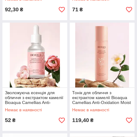
92,30
71
₴
₴
Зволожуюча есенція для
Тонік для обличчя з
обличчя з екстрактом камелії
екстрактом камелії Bioaqua
Bioaqua Camellias Anti-
Сamellias Anti-Oxidation Moist
Oxidation Repair Nourishing
Repair Toner, 100 мл
Немає в наявності
Немає в наявності
Essence, 30 мл
52
119,40
₴
₴