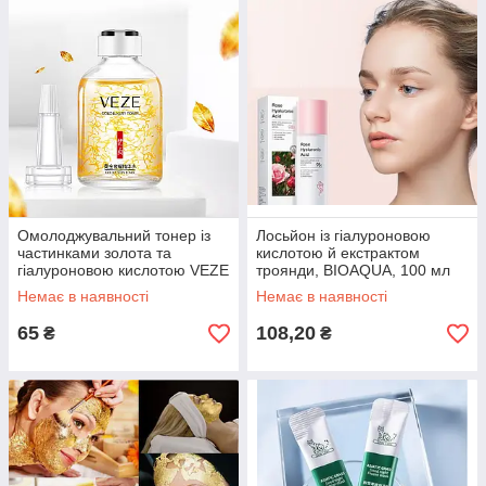
Омолоджувальний тонер із
Лосьйон із гіалуроновою
частинками золота та
кислотою й екстрактом
гіалуроновою кислотою VEZE
троянди, BIOAQUA, 100 мл
GOLD LUXURY, 50 мл
Немає в наявності
Немає в наявності
65
108,20
₴
₴