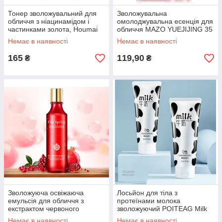
Тонер зволожувальний для
Зволожувальна
обличчя з ніацинамідом і
омолоджувальна есенція для
частинками золота, Houmai
обличчя MAZO YUEJIJING 35
24K, 300 мл
мл
Немає в наявності
Немає в наявності
165
119,90
₴
₴
Зволожуюча освіжаюча
Лосьйон для тіла з
емульсія для обличчя з
протеїнами молока
екстрактом червоного
зволожуючий POITEAG Milk
граната One Spring, 150 мл
Body Lotion, 200 г
Немає в наявності
Немає в наявності